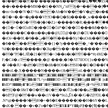
�Ĵ������ ���)��&�����և��[�Zx�
��v�����MM��f{��NNز"nFӃ�=����]��� �3�ՇW�b�.(\>>���%/J>4dN%f��C���
�m>0o��!V�Z^%i.��Ab�W���V�g�n��
�T�+�,�=�g���VO��Q�$i)����_w�����
��#��5�^S�]�J�Ζڎ<����N�R;�̮��ަ���4�I�%6 ��K^�S�eM����K"�NnSA��$U���W��������Uy��
�{�~�0oB�)���d*������&$��&
���bt��C��m��q��@Lَ@��)3\�U������N�V��f��cO�!���pK^o�b�#ܫ�dOr�
�rOɨ+��9L�ϥ��ݡ߳������Ny?�nO4k��)����2�i&k��^�D1��(�+��x�2�#�ˮ\}*~���ѳ���]l�j��?
�$����J���{}�?y�����_^�'��o����o����Q�ٳj�>�G�`5� >
%f
�(���˩����o'�2kp�e��<��/�����= 
��"�LJҊ�21��>3��n�(���*#ӷ4M2��
F;�C4�.cT����,�@ ���,�3�AT7űOO{}u��
�`4��JU~�a�Uf�d&�ftO6�i-SH��U�D��Ғ
��oL�.X�����N����e{&�-nL��T�1�Z�0t�T�#���� �;s]
�J��K���z���2{*�� ]�Z��}�����G�%�~������q
���%�y�����d�/7L^yv����OD="�"���Gg�� ��� :)
�hID*J����y�"�Gr$��"J�8���Kd�Z�ı�Q�)� ɀ�=%EJ?�
�Q֒��:I&tT�O�9�{���JŤ2u�J��׌ܥ��M�bPF#�3y���< ͚�����S�T��a��XhS�\�t|��Y/
�bI F@�'��w��є1V��*9o2ڲA�\�/G�Z[3L��0,�D�M� ���1)'*�q�#QF3���!�������)�r�QA��*��� �D�{�\��7^�p�YbuQO
.N*qi|����!�)H�+�$�E�����]��H�hҮ��L��9�0��{%���6-�-m)�d�~!ہ��_�
�sK� ��<�v�2'o�ߓ�fT�X�.�*Y��pP߶��[訇��/�;`r^+���)�&�ٿ��$k�@q�5� B����fIE���������I��*%�{���<2Bw)Њ��~��/