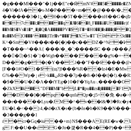
�g���MƖ���"�1j��E"e�ԹmN'#��5�����e�ZNñ`vK
4�Vi�fA��s-M�P���>m�,�@���/�,;
������ݺ1�3�H�n�5T��܃���nH��G�qե���2R��c�5�yj�NJw���C�!e?:� e�����p.�ӏ���� �R�l~�pW�^Y��'|
��7c��i;�����q�J�6��8˾F���á�U����e)
��M�S�Vs�1�*_�j�Q�A�����PV�$)T�=�H0��]�s���(��Q�����E�s8�m�Xn�
�u��M]O���^���(ITrf�v*���']�Xw�T`l0tt 
K^�Sm�V#���r��[�)��c��DZ�^%�߇.�sh�v\�8@y ��O)�Ev����\���_��=Y�;��'��x�ʻ���j@�w�)=���2�2X;5��P��@39�@
�T���~^��A{ ���/�_�`;����t$C �� z���ݚ�p8�����u�8��^�� �n��j�3G���;�:&l�co��;���xO�;��U �6��8I��Y}�>f�}
��󙁠�|�S}�`}�Wgb����] ����g%�+~�
D���g��(�Y�� .l��"F��6����@�
[F��1#O�1�$(щ?]f���%R��lz4�E�MwU�ҞV�&��s�S�RcN��*D�Z��JV�עV�
G%��Wp�ٳe>k��ںRÞ��7p��8-�f��t]�!).��R$B��U��N��i�=&D޴;I�B�s'�q�����7�\�|
�$�'�U�Z�A��tYEg
�ZkX�ƙ��."DF��M�"bjL�*�pu��zs�j����j�F1֧XQ�vyB�(�y5�
��D��]�)�pq��qnfaQƿ�;j5=�免 �
��r�����Lyu�JM�^�v��l&ޭ�3�Rc�y
EU�L�<��}4,�d�zX�s�{b�ǹs�h�K9��N���<
�3���g��1
r�cr�Gq�iu��+m}N$���AE(RE�w�;
g F:��U��ciG�Jn
�걫�R��4��P)��=