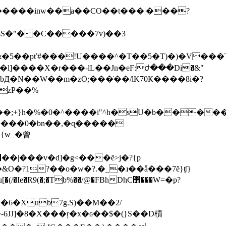
sS�"� �C�����7v)��3
&�5��pť#���!U����^�T��5�T)�)�V���
�F���}bД�N��W��m�zO;���ֺ��/lK70Ҝ����8i�?
zP��%
&O�?1?��o�w�?.�_�ɹ��ǟ���7ȇ}ʧ}
/�Ie�R9(�;�Tb%��/@�FBhDhC΢���W=�p?
6�Xub7g.S)��M��2/
]�8�X���ŗ�x�ԍ��$�(}S��D樍