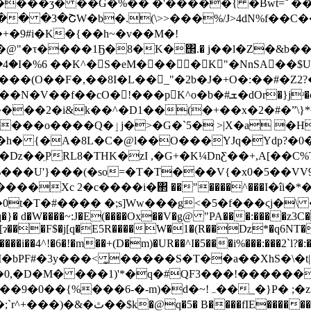
���ʒ� ��G�%�� �'�����{ �Bwt=˜ 
+�9#i�K�{��h~�v��M�!
@"�τ����1Ҕ�8�K�΢.� j��l�Z�&b�
���(O��F�,��8I�L�� _"�2b�J�+O�:��#�Z2?
}jʴ�c��&#�4�������ho'|���$k���������^��ߝaO,m��o?
|X�a �HcÊn�Q���
�h� {�A�8L�C�@l��O���YJq�Ydp?�0
ǲ��̤PRL8�THK�zI ,�G+�K¼DnƸ��+,A[��C
�%���U'}���(�so=�T�T��
�V{�x0�5��VV9
����Xc 2�c����i�΂ ��"����^���I�îi�
Ww���g<�5�f���ϛj�\ �_9ޕRp���_��*Zo�Zr�<�n<ɠ�V
�}� d�W����~:J�E(����Ox��V�g@ "PA���:����z3C�
x�[ɂ���F$�j[q�E5R����W�1�(R��ǲ*�q6NT��#
�����i��4^!�6�!�m��+(D�m)�UR�
�^I�5���i%���:���2`l
}P� ;�z�tKk��Yf[֏�th�z�b���?|(�}�m�St�>���lO]?