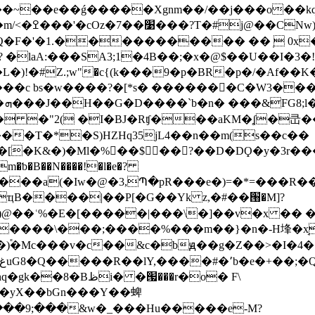
�����Xgnm��/��j���o��kqP�x���/��ה�� z�c�A�
�Q�F�'�1.����������� �� ̩ 0x
laA:���SA3;1�4B��;�x�@$��U��I�3�
!�#Z.;ԝ"�c{(k���9�p�BR�p�/�Af��
]���c bs�w����?�[*s� �������C�W3��
 詳
�T�*�S)HZHq35jL4��n��m(s��c��
��$�� ?��D�DϘ܏�y�3r�����O���©�����N�
ƅ�B��N����!�l�e�?
ҵB����|��P[�G��Yk z,
�#��՘�M]?
�\���;����%���m��}�n�-H埄�x̘�M��E��
���)֕�Mc���v�c��&c�bԭ��g�Z��>�I�4� �
 �՗���r�o� F\
�yX��bGn���Y��蜱
���9;���&w�_���Hu�����e-M?