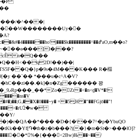
���P
����/�^���|
�A?
�Q��H<��q
2D!��)��|
%TS5F� �Q�}p�9s�4M�� �K��� R�椔
[�y ��`�� *���u�c^A�V?
*��hC��zi��.�k]�n�Zg ������ 꽝
*�!
����ns̛�V
�)��;G,��X�0���~y� =�5͎H �"��FGjō��"!
?�:����>�rUۢ2�w�