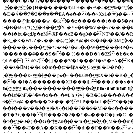
�8��Ȏ�x�ӱ���4�������~�e��s!��%��}02
r���}H���|���9)k+ّ�c�(%�#�%�"��G
�D�؇��7�3��#��EA�e����>Xx1�)��~
����@|In�)��w+�ik��z������)���5�y���
>�B�b9c{"Q�B��ԲC�Yy�9�%V��y7��.�
��i�bu�qdJp�nMXP��oB��g0��NT/��/��RF
�E_�K�WUZ�v��.t�@�jA@�ŧSZ�d�:�`$M
�����y����*c�״�9�aL�:�W����BP�va�#c�R�z���b-S�^Z��w ���blY���N�W-��F������1�d(��r��*-
[������#���9���:%���D�}�Z9�b�c���՚��1�����zWZƮ�J
QIhS�[ibb3٪�},[���3(�1���^I�y*�~A�
[��z�M{��8k�m��(#�揉A�3of8�D�f'�}
[����k~���|pه�+��ka3#�xX�I��K�_��'�dz�*��"������K`�[�+���k�H��[�J0�z����M�KK�{���������ȉ��k��.��\��6��`JP��s��b�9�9�NaJe7��z��/
�� �I�A�������XR���t[n���a]��ɴ���_m
�� l�ܛ������������o���7�J��f����'�]��6�����������R ���ʢg?LD'#O� 28 �C�Q犿E3����T��gi�r1�m�{?
��Isf�hF\�^ܿ�v�x��_�=f, hj|�R�3a���
6�5v@:��%��`Z6��`�7
*LP��kdL�l"Z��(̶�{SY
��l���v��J��X{�(Ɨ��7��9�Mݴ��c����~��] (�e!� Mm���T L݂�q��IB�lHI���/
�Ҭ�3+,��I�}R���7�2��!]�#���C�(m�C=
�т��0�( ��G�"Zn�|��m ���]M���m�Fo�qm>s��pc���
����-Ţ��A�t�K����rh��F��V��xw /�x=�J����ކ R���m���b���� �����H�o� w