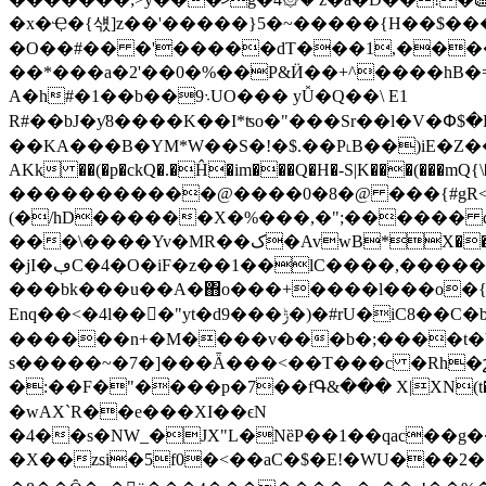
�x�Ҿ�{섃]z��'�����}5�~�����{H��$���Y���E2.���eb_q'�Z`�ڗ^Q�O
�O��#�� �'�����dT���1,���
��*���a�2'��0�%��P&Ӥ��+^����hB�=
A�h#�1��b��܈9UO��� yǙ�Q�� \ E1
R#��bJ�ƴ8����K��I*ʦo�"���Sr��l�V�Փ$
��KA���B�YM*W��S�!�$.��P˪B��)iE�Z��V�zH�r%�L�zV��UC{�)9�ڷ�d����]
AKk ��(�p�ckQ�.�Ĥ�im���Q�H�-S|K���(���
�����������@����0�8�@ ���{#gR<�
(�/hD������X�%���,�";������ d
���\����Yv�MR��ک�AvwB*X������J�w>��oؖ���YC��^��Y`��:��s�=�':�t��;+}h�%�0�^����i"^h�sU�b�����!
�jI�ڢC�4�O�iF�z��1��lC����,�����d�p;�u�K��hC���f5��N� �.S�� wa �>���0�bn��,�ɋ�����
���bk���u��A�΋o���+����l���o�{�v�]�mڈ�gk/q�a)��{����՝���
Enq��<�4l��򉗯�"yt�d9���ݱ�)�#rU�iC8��C�bW����]�ԣIu�X��X��X��$15��/
������n+�M����v���b�;����t�Y*���u��% 
s�����~�7�]���Ǟ���<��T���c �Rh�շ� O
�:��F�"����p�7��fԳ&��� X|XN(t�w:�D
�wAX`R��e���XI��ϵN
�4��s�NW_�JX"L�NȅP��1��qac��g�
�X��zsi�5f0�<��aC�$�E!�WU���2��R�