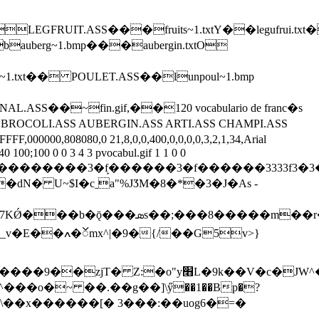
�LEGFRUIT.ASS���fruits~1.txtY��legufrui.
bauberg~1.bmp���aubergin.txtO
n~1.txt�� POULET.ASS��lunpoul~1.bmp
SS��~fin.gif,��120 vocabulario de franc�s
S BROCOLI.ASS AUBERGIN.ASS ARTI.ASS CHAMPI.ASS
,000000,808080,0 21,8,0,0,400,0,0,0,0,3,2,1,34,Arial
100;100 0 0 3 4 3 pvocabul.gif 1 1 0 0
���3�f̙������3�f������3333f3�3�3�33333
N� U~$I�cˍa"%JӠM�8�*�3�J�As -