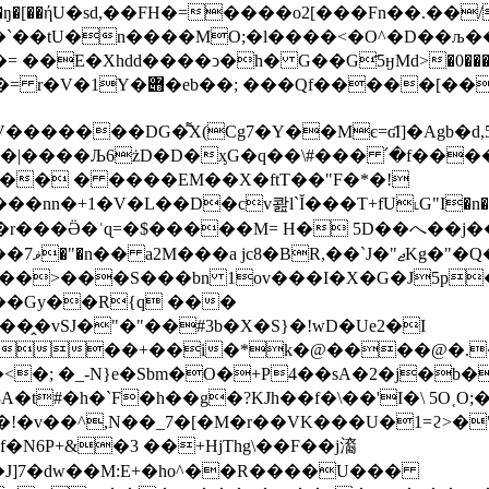
��`��tU�n����MO;�l����<�
O^�D��љ�
 ��E�Xhdd����ͻ�h� G��G҃5ӈMd>�0����?��n
�5���~E�3%ԫ%U�D!
5a"�H��N��]l�(ޖw^ l*n����L���k�Ž�Xw�إi��qrHt�����>ݧ$bf�pƔ���߸^���{��g
��|����Љ6żD�D�ᶍG�q��\#��� ՛�f���
1�V�L��D�cv콾l`Ĭ���T+fU˪G"I�n�`��̒�ͮץ ��~E�V��,-־�l��]�A�c�O�"�
���M= H� 5D��へ��j���چ|�FQ�� S��LuY��h�ƐT��
�>�
�����>���S���bn 1ov���I�X�G�J
����Gy��R{q ���
̭�vSJ�"�"��#3b�X�S}�!wD�Ue2�I
��+��i�*k�@����@�.���ܔG�/��(B�g
��<�; �_-N}e�Sbm�O�+P4��sA�2�j�
M3A�t#�h�`F�h��g�?KJh��f�\��'I�\ 5O˱O
��!�v��^,N��_7�[�M�r��VK���U�1=ϩ>�
�N6P+&�3 ��+HjThg\��F��j㵝
J]7�dw��M:E+�ho^��R����U���