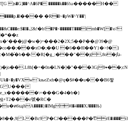
� �ƮG )s�G]��^A�6P� �����k��6!ω�����H��
�imb�W[�\o?
��*��z
M�֗�h��/�R[�g_:���"��j(,8o�jն-
���Uk�<�y�VXw`kњeZϰh�@q�$#��u���B6짷
�e_x������\+���G�4�h�}
Qğ+T2���e號�RC�
6պhA����}�IMg#l�4���XJ���Њ}
�,9| L�Bc9 P�CJ�����P�ޫUrE�i���Ә