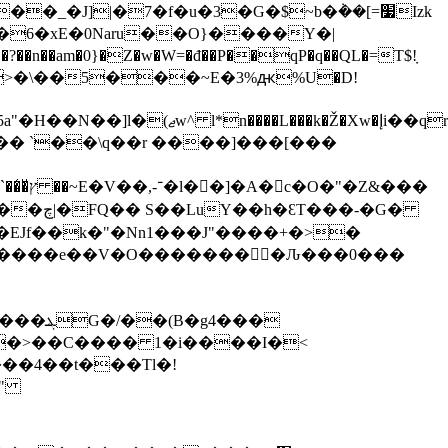
�6�xE�0Naru��O}����Y�|
��am�0}�Z�w�W=�đ��P��qP�q��QL�=T$݀!
� I��_̧��obWte���q��Ԛ'
�� `��\q��r ����]���[���
Z&���
�-�G�
5p����e��V�O��������Ԉ���0���
4���
b��>��C���� 1�i����I�<
;���4��t���Tl�!
"