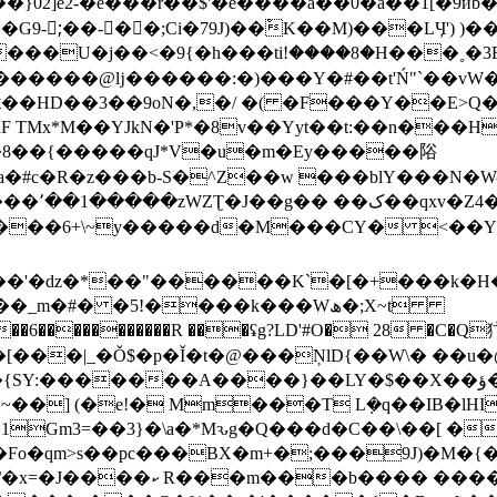
]e2-�e���r��$'�e��� �a��0�a��1[
9-;ِ��-��;Ci�79J)��ْK��M)���LӋ') 
���U�ј��<�9{�h���tiؗ!����8�H���˳�
���@ǉ������:�)���Y�#��t'Ń"`��vW�R�cE�
�ԟ��HD��3��9oN�,�/ �( �F���Y��E>
 TMx*M��YJkN�'P*�8v��Yyt��t:��n���HRJ
B�8��{�����qJ*V�u�m�Ey�����䧍
��g�� ��ک��qxv�Z4�k���#"��ZS��5� *敞
K���6+\~y�����d�M���CY� <��Y��>
�#� �5!����k���Wھ�;X~t
�Ā��[���|_�Ǒ$�p�Ǐ�t�@���ŅlD{��W\� ��
:�������A����}��LY�$��X��ؤ��P�<�������L����|
�1Gm3=��3}�\a�*Mԅg�Q���d�C��\��[ �
BX�m+�;���9J)�M�{��b�و*U�:����-۞�׵ �J���ڻ�,݃�
�}���ް��9�T� s�E��e���