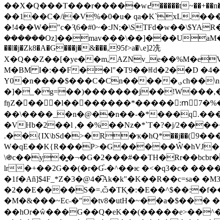
��X�Q���T���r�����w߄�����t~��+��n�ŋ�[��ήU�sd,��FH�=����o2[���Fn��.��/��_�J]|�7�f�u�3�G�$~b�݃��[=׷Izk
��1��C�/i�V%�0�u� qa�K`xL.�
�!4��W�"c�Ԇ6�#0~�:JN;�\STFd�w��\$YAR�=
������Oz]��mav���\��]���UaM�= r�V�1Y�݋�eb��; ���Qf�����[��>�\�
��l�j�Zk8�A�G���j�&���,95f>a�\.e]2冼
X�Q��Z��[�ye��m,AZNv_e��%M�eV�������DG�͌X(Cg7�Y��Mє=ʛI]�Agb�d,
M�BM I�:��F��l"�T9��ꆿd�2��D �4
Y0�n����$���C�Cn�����؈ch��\n�� � ����EM��X�ftT��"F�*�!
�]�_�g=��)�������j��
!W���,���nn�+
ʩZ� �� �l��������*�����:mْ7�%�r���Ӛ�ʿɋ=�$��
��\����_�n�@��n��-�*���q.����ޥ7�"�n�� a2M���a jc8�BR,��`J�"ޖKg�"�Q�EJf��k�"�Nn1���J"����+
�VHb�2��l ,� �%��Nz�*`T�?�j/2�
.��{IX\bSd�>�R�ҡ�hQ*��j��(񫝘9
W�qE��K{R���P>�G�����Ŵ�hVJ���
\֍c��yͅ�͍�¬�G�2���#��TH�Rr��bcbr�
lr�+��2G��(�r�Ɠ-�^��ѥ �<�q3�c� ��
�1f�Añ]$4F_*Z�3�@4�͆Ak�k"�K��R��c=sa� �
�2��E����S�=.ѽ�TK֛�:�E��^$��:�f
�M�&���~Ec˵�"�tv8�utH�~��a�$��� �f
��hOr�ŵ���G��Q�eK��(�����e>��^�