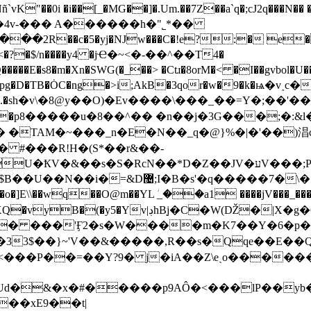
"��0i �i��[_�MG��]�.Um.��7Z��a`q�;cJ2q���N�
�4v-��� A������h�"˾*��
f <�?�$/n����y4 �jҼ�~<�-��^��T4�
SWG(�_��> �Ctɹ�8orM�< �I��gvbol�U���&C���e:$�I�ݢ&!�b!�P�<�����T��
3d��pg�D�TB�ȮC�ng�>i;AkB�3qor�w�9�k�ѩ�v˰c
 �TAM�~���_n�E�N��_q�@}%�|�'��)淐c�
 #���R!H�(S*��r&��-
��;P)�jo��.L8h[�=�0n�LN�]�"���3Gj9⌨��;cN+X���5;*�S/֗
�}0�F�YqAuۂ�����O'�o�]E\\��wq��O@m��YL ؗ_��a1 ��
��jV���_
Yv|ڊhB֭j�C�W(Ǆ�|X�g�G U���|
a�>� ���'Ӻ2�s�W����m�K7��Y�6�p
�33$��}~'V��&�����,R��s�Qqe��E��
���P��=��Y?9� j�iA��Z\eˏo������u�ͷ
Ud�&�x�#�����p9AÔ�<���lP��yb�8�
��xE9��t|