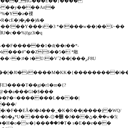
�9иb����_rIG���E��}����
)�� ��y����Ar(�
3F%�Y�ə�䙅
)�ݹ��)&�
Q���!��Y���ɜ�3 *�!���w��)��ʢ~��
�c��%)!gz3i�q
�:#� t�Ʋ:�Vˊ2��[���رF8U
u�@��a���Gl�$���
�/�F��EȂ�l�4���_�K�R��j����) �WQ/
�w�5|