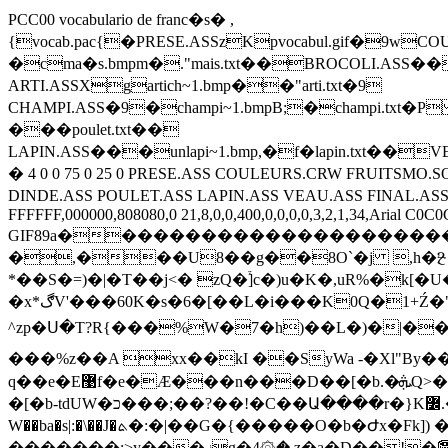
PCC00 vocabulario de franc�s� ,
{vocab.pac{�PRESE.ASSzKpvocabul.gif�9w
�cma�s.bmpm�."mais.txt��BROCOLI.ASS��k
ARTI.ASSXgartich~1.bmp��"arti.txt�9
CHAMPI.ASS�9�champi~1.bmpB;�champi.txt�P 
���poulet.txt��
LAPIN.ASS���unlapi~1.bmp,�f�lapin.txt��VE
� 4 0 0 75 0 25 0 PRESE.ASS COULEURS.CRW FRUITSMO
DINDE.ASS POULET.ASS LAPIN.ASS VEAU.ASS FINAL.ASS 120 presen
FFFFFF,000000,808080,0 21,8,0,0,400,0,0,0,0,3,2,1,34,Arial C0C0
GIF89a����������������������������
�,���U8��g��8O`�j ,h�Ⳉ �A
*��S�=)�|�T��j<� zQ�֒]c�)u�K�,uR%�k[�U�
�x*ڰV'���60K�s�6�[��L�i���K0Q�1+Ź�"٨�φ9�aV�[�������VaF����M�%��Q7KǾ���b�ǭ���ܣs��;���8�����m��r��ܟ�s�-
^zp�Ս�T?R{���%W�7�h)��L�)�|�����=wVt����S�YM%7߄% �[x
���%z��A xx��kI ��SyWa -�Xl"By��+涐�K���p<٥d�
q��e�E޹f�e�Ӕ���n���D��[�b.�ܞQ>�gH�^&h��m)g��%f�M��Ꙓ�yS�)b��J�&z�Su����9��zjT� Z:�o"y׫L�9k��V�c�JW^�V��GQ}
�[�b-tdUW�כ���;��?��!�C��Ա����r�}K߼.�Kׄ�v��L�Kһ� ��X.E �È9���I�!��� ^���o�~ ��.��g��]\ӳ��1��Bp�?
W��ba�s|:�\��J�ܬ�:�|��G�{�����O�b�Ժx�Fk]) �h�X���r+um��!/$��񕝮�_����F�������X\��x������[� 3���:��uog6�=�
�������;>y���ޚg�4۞� z�a�D��!�⛃