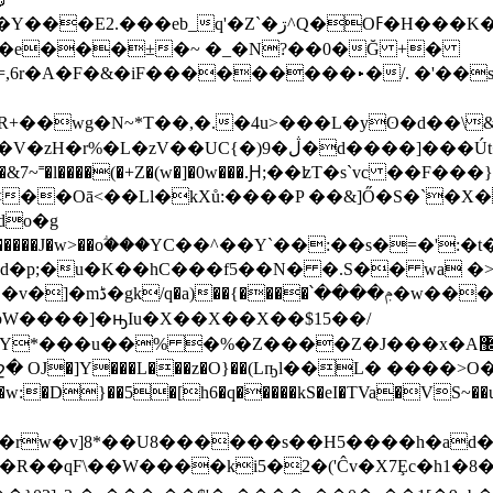
ߓ�H���K�����inw��a��CO��t���|���?
�e���±�~ �_�N?��0�Ğ +�
,6r�А�F�&�iF���������▸�/. �'��
�R+��w
g�N~*T��,�.�4u>���L�yʘ�d��\
���Út�l]����X�r���-lL��Jn�eF:ժ���Di�&"
mQ{\�&7~˭�l����(�+Z�(w�]�0w���.Ԩ;��ʫT�s`vc �
�Oā<��Ll�kXů:����P ��&]Ő�S�`�X�
o�g
�ݦ�w���{w_�曾
�%�Z����Z�J���x�A޼��|���v�d]�g<���ȇ>j�?{p
J�]Y���L���z�O}��(Lҧl��L� ����>Ο�
}��5�[h6�q�����kS�eI�TVa�VS~��u[�(
�rw�v]8*��U8������s��H5����h�ad��
�qF\��W����ki5�2�('Ĉv�X7Ȩc�h1�8�-6JЈ