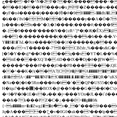
ج���>�F�^N�2F�7��L�������<�.oW#3���A{���d�w ��u�hNx�ܙ��Hs��@�B��@��a� v���)ho׍
���R]���F���u�xݬF�Z����w���wk�7MNK����A$en�l`*�uYY�?J�Z�5�Q+���Ҥ����$��a��9}v-
�yF�n4�����j���i�撏�#�9tH���-I��dbJ�
�k��)`8vI�M��5�����y��A�Ȯ�7�z
[u���x�9ɑ��"�3;�3����;����#;����$
�-}�9����'����N��}zR^`]*�|�Җֺ�ÊX)/�@ϊ�e
ϧ��}�;��������(�|�e��s�b��-��.V�T u�@�%Y�l��ܐ�=���k�֨>/�ȕ_Y�[�+/��էc��T8j�l��
Y��S�1�`ҺL�9ce����I��}f������g��� �
���aˁ+vT�����-7ʼR�CBĉsbː,%���s&G�>=2ݙQ��F�2��ړ�ɔ'O�� v�ثO[�P��m[�nϾ�;��٘m:EH�/ �z�hu�
[�5�Y��sj|*��O��1��q��x�YT�L��%
�mE����XQ`B�-6D��lX�۬�Dj�#�쏽W�
�����*���#P���jO��PB������;QE
��^��K�|\(��Α7[C#�j�A����l�� ��P��
c�0�r̩A<)��**��J�NF�rO��l���.�.��0�х��QR�"uKS_��+�k�E
�Na��[�6�5Rm���#o�b�`��QP�US55�[�
H�lqu7���݌]��BOX�@��N���G���I�C's)�B6�J��ee�j�6�<Cof�>n� ��]�+W�_y
�=I�Ψ�f�1E�v�د��:�j+���YOn�JL��i`d������þAU[�3�e�z�m���5�T��6.8ޖ���7��m7#0���E�6Z�W-9B���9����?
��&�7k���PZ�C�ؽ���l=��g��0&
{<u����m=�z�Zwg{��օ� v�_�"���#����Ȥ_�$�Pc��j��ZھJڛ�ȼ��۷R����~o�s���
Jq�A�����7̳ �v�0G0�ak��?���lp��