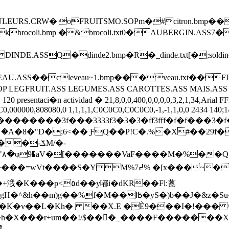
COULEURS.CRW�|oFRUITSMO.SOPm�#citron.bmp�
brocoli.bmp �&brocoli.txt0�AUBERGIN.ASS7�
DINDE.ASSQ�dinde2.bmp�R�_dinde.txt[�;soldi
AU.ASS��cleveau~1.bmp���veau.txt��FINAL.A
.SOP LEGFRUIT.ASS LEGUMES.ASS CAROTTES.ASS MAIS.AS
taci�n actividad � 21,8,0,0,400,0,0,0,0,3,2,1,34,Arial FFFFFF
C0,000000,808080,0 1,1,1,1,C0C0C0,C0C0C0,-1,-1,1,0,0 2434 140;140 
�3f���3333f3�3�3�ff3fff�f�f���3�f�����
�8�"D�;6<�� ƑQ��P!C�.%�X#��29f��d
�-ݎM/�-
���~�_v�E��ߍ�ၴmx^|�9�{/��G5v>}
�y嘟i�dKR��Fl:蓖