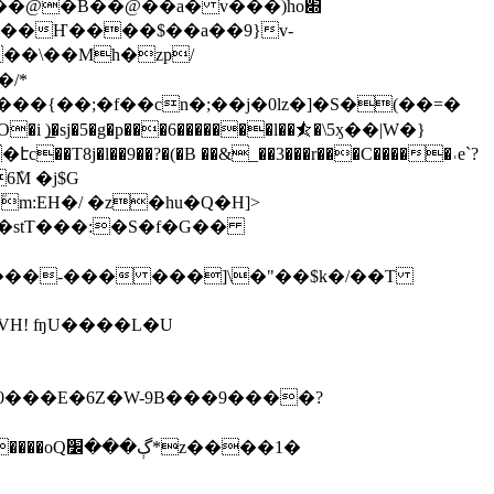
\��\��Mh�zp/
�/*
��{��;�f��cn�;��j�0lz�]�S�(��=�
)�sj�5�g�p���6�������l��⯪�\5ӽ��|W�}
ܶM �j$G
��stT���:�S�f�G��
���-��� ���]\�"��$k�/��T