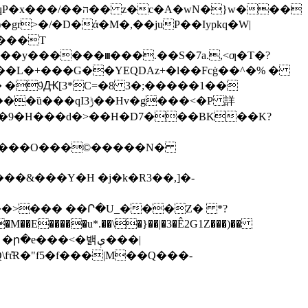
wN�}w���
���T
!��y������⑉���.��S�7a.,<ƣ�T�?
K��L�+���G��YEQDAz+�l��Fcġ��^�% �
� �ܿ9Ԫ[3*C=�8 3�;�����1��
���u*.��\�}��|�3�Ê2G1Z���)��
ր�e���<�밹ې���|