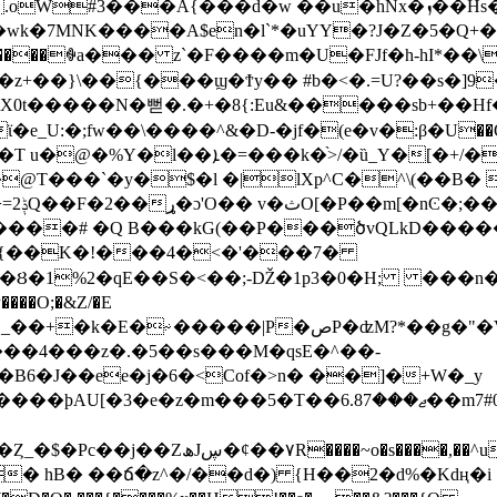
L����ꐷa��� z`�F����m�U�FJf�h-hI*��
+��}\��{���ϣ�Ϯy�� #b�<�.=U?��s�]9
X0t�����N�뻗�.�+�8{:Eu&�����sb+��Hf�
_U:�;fw��\����^&�D-�ϳf�(e�v�:β�U��O�i ͟
9��?�(�B ��&_��3���r���C�����˓e`?
@T���`�y�$�l �|lXp^C�^\(��B� 6
Q�H]>
����# �Q B���kG(��P���ծvԚLkD���
~{��K�!���4�<�'���7�
�Ȣ�1%2�qE��S�<��;-Ǆ�1p3�0�H; ���n
��O;�&Z/�E
�⩫�����|P�صP�ʣM?*��g�"�VH! ʩU����L�U
���4���z�.�5��s���M�qsE�^��-
�,��^u����oQڳ���׼*z����1�
� hB� ��ճ�z^�/��d�) {H��2�d%�Kdң�i