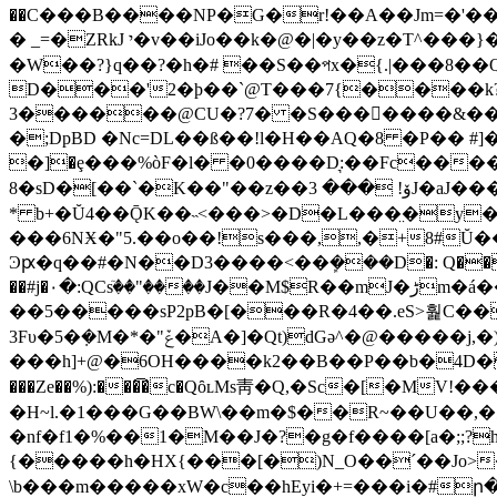
��C���B����NP�G�r!��A��Jm=�'���~��e��ǵ
� _=�ZRkJ י�v��iJo��k�@�|�y��z�T^���}�m/<�ߐ���'�cOz�7��׹���?T�#j@��CNw)�gr>�/�D�ά�M�,��juP��Iypkq�W|
�W��?}q��?�h�# ��S��পx�{.|���8�
D���'2�ϸ��`@T���7{����k? �
3������@CU�?7� �S����ٓ���&��L�)
�;DpBD �Nc=DL��ß��!l�H��AԚ�8 �P�� #
�]�ȩ���%òF�l� �0����D͉:��Fc����ܗ���J��H��G�D����`b�n� ���&FG8;l���ȕ���qIݱ3��Hv�g���<�P
8�sD�[��`�K��"��z��ۆ! ��� 3J�aJ��� �"2( �I�BJ�Rʧ���aKM�ʆ�㞪��9�H���d�>��H�D7���BK��K?
* b+�Ŭ4��ǬK��˵<���>�D�L���̤�y��
���6NӾ�"5.��o��!s���,,�+8#Ŭ��[�K&�)�Ml�%
Ͽԗ�q��#�N��D3����<��ܾ���D�: Q��m�
��#j�٠�:QCsٙ��"����J��M$R��mJ�ڑm�á����a(�Iw�@�3,Պ�pR���e�)=�*=���R����&���Y�H �j�k�R3��,]�-
��5�����sP2pB�[���R�4��.eS>훭C��
3Fυ�5�݂�M�*�"ݞ�A�]�Qt)dGə^�@�����j,�)@��ʿ%�E�[�����|���\�]��v�x �� ��>��� ��Ր�U_���Z� *?
���h]+@�6OH����k2��B��P��b�4D����
���Ze��%):���͡�c�QȏʟMs⾭�Q,�Sc�[�MV!
�H~l.�1���G��BW\��m�$��R~��U��,�غuG8�Q�����R��lY,����#�٬b�e�+��;�Q\fτ̎Ɍ�"f5�f���|M��Q���-
�nf�f1�%��1�M��J�?�g�f����[a�;;?hq�gk��8�Bظi�
{�����h�HX{���[�)N_O��ˊ��Jo>
\b���m�����xW�c��hEyi�+=���i�#ր