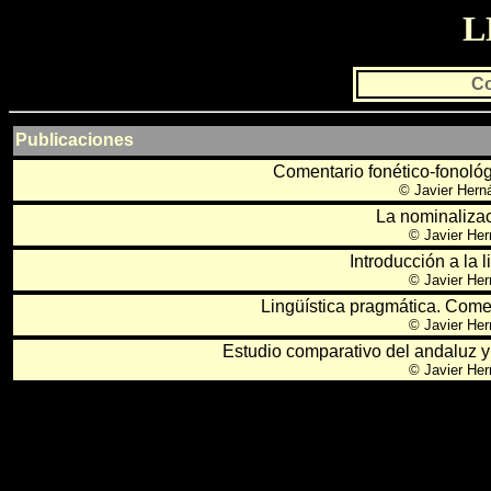
L
Co
Publicaciones
Comentario fonético-fonoló
© Javier Hern
La nominaliza
© Javier Her
Introducción a la l
© Javier Her
Lingüística pragmática. Coment
© Javier Her
Estudio comparativo del andaluz y
© Javier Her