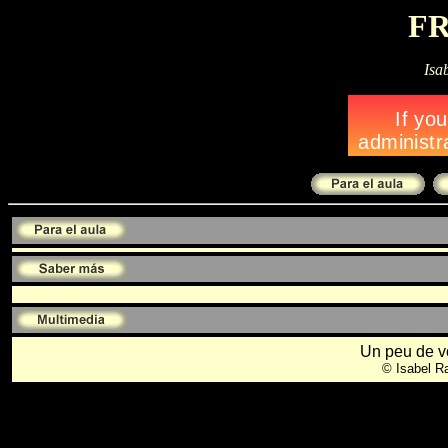
F
Isa
Un peu de v
© Isabel R