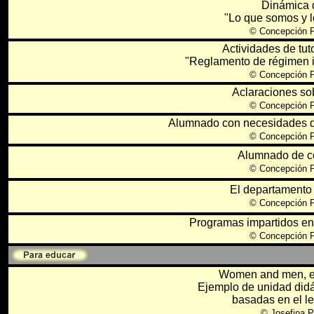
Dinámica 
"Lo que somos y 
©
Concepción P
Actividades de tut
"Reglamento de régimen in
©
Concepción P
Aclaraciones so
©
Concepción P
Alumnado con necesidades 
©
Concepción P
Alumnado de c
©
Concepción P
El departamento 
©
Concepción P
Programas impartidos en
©
Concepción P
Women and men, eq
Ejemplo de unidad didá
basadas en el le
©
Josefina P